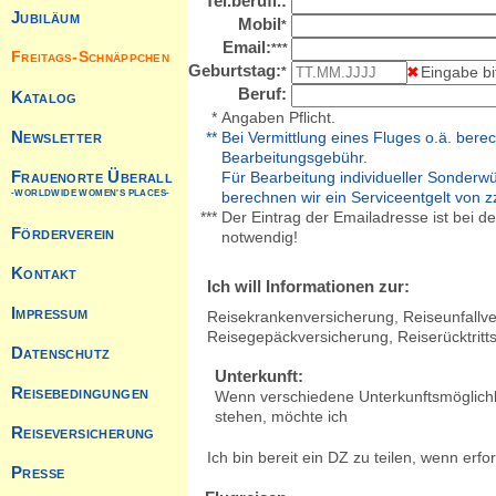
Tel.berufl.:
Mobil
*
Email:
***
Geburtstag:
Eingabe b
*
Beruf:
*
Angaben Pflicht.
**
Bei Vermittlung eines Fluges o.ä. berec
Bearbeitungsgebühr.
Für Bearbeitung individueller Sonderw
berechnen wir ein Serviceentgelt von zz
***
Der Eintrag der Emailadresse ist bei d
notwendig!
Ich will Informationen zur:
Reisekrankenversicherung, Reiseunfallve
Reisegepäckversicherung, Reiserücktritt
Unterkunft:
Wenn verschiedene Unterkunftsmöglichk
stehen, möchte ich
Ich bin bereit ein DZ zu teilen, wenn erfor