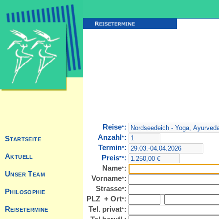
Reise
:
*
Anzahl
:
*
Termin
:
*
Preis
:
**
Name
:
*
Vorname
:
*
Strasse
:
*
PLZ + Ort
:
*
Tel. privat
:
*