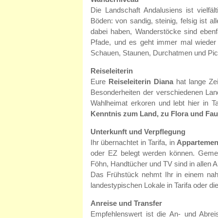
Die Landschaft Andalusiens ist vielf
Böden: von sandig, steinig, felsig ist al
dabei haben, Wanderstöcke sind ebenfal
Pfade, und es geht immer mal wiede
Schauen, Staunen, Durchatmen und Pic
Reiseleiterin
Eure
Reiseleiterin Diana
hat lange Zei
Besonderheiten der verschiedenen Lands
Wahlheimat erkoren und lebt hier in Ta
Kenntnis zum Land, zu Flora und Fa
Unterkunft und Verpflegung
Ihr übernachtet in Tarifa, in
Appartemen
oder EZ belegt werden können. Gemei
Föhn, Handtücher und TV sind in allen 
Das Frühstück nehmt Ihr in einem nahe
landestypischen Lokale in Tarifa oder di
Anreise und Transfer
Empfehlenswert ist die An- und Abre