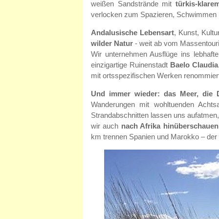
weißen Sandstrände mit
türkis-klar
verlocken zum Spazieren, Schwimmen 
Andalusische Lebensart
, Kunst, Kult
wilder Natur
- weit ab vom Massentour
Wir unternehmen Ausflüge ins lebhaft
einzigartige Ruinenstadt
Baelo Claudia
mit ortsspezifischen Werken renommierte
Und immer wieder: das Meer, die Dü
Wanderungen mit wohltuenden Achts
Strandabschnitten lassen uns aufatmen,
wir auch
nach Afrika hinüberschauen
km trennen Spanien und Marokko – der Bl