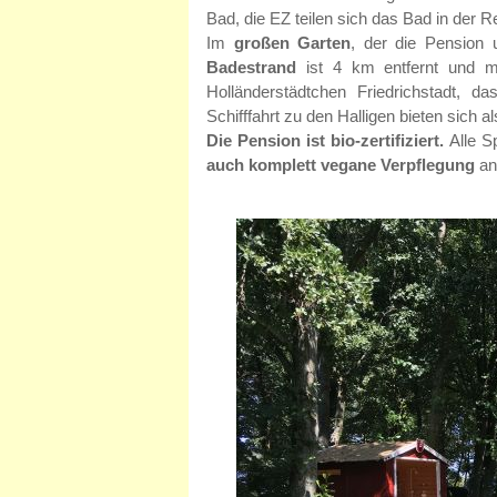
Bad, die EZ teilen sich das Bad in der
Im
großen Garten
, der die Pension u
Badestrand
ist 4 km entfernt und mi
Holländerstädtchen Friedrichstadt, 
Schifffahrt zu den Halligen bieten sich al
Die Pension ist bio-zertifiziert.
Alle S
auch komplett vegane Verpflegung
an