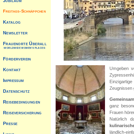
Umgeben von
Zypressenhü
Einzigarti
Zeugnissen g
Gemeinsam 
ganz beson
Frauen hören
Natürlich 
kulinarisc
ländlich-einf