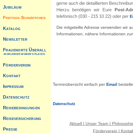
gerne auch die detaillierten Beschreibu
Jubiläum
Hierzu benötigen wir Eure
Post-Adr
telefonisch (030 - 215 10 22) oder per
E
Freitags-Schnäppchen
Die mitgeteilte Adresse verwenden wir a
Katalog
Informationen, nähere Informationen zu
Newsletter
Frauenorte Überall
-WORLDWIDE WOMEN'S PLACES-
Förderverein
Kontakt
Terminübersicht einfach per
Email
bestelle
Impressum
Datenschutz
Datenschutz
Reisebedingungen
Reiseversicherung
Aktuell
|
Unser Team
|
Philosophi
Presse
Förderverein
|
Kontak