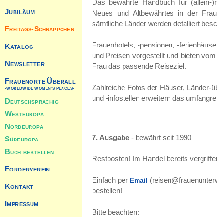
Das bewährte Handbuch für (allein-)r
Jubiläum
Neues und Altbewährtes in der Fraue
sämtliche Länder werden detalliert bes
Freitags-Schnäppchen
Frauenhotels, -pensionen, -ferienhäuse
Katalog
und Preisen vorgestellt und bieten vom 
Newsletter
Frau das passende Reiseziel.
Frauenorte Überall
Zahlreiche Fotos der Häuser, Länder-ü
-WORLDWIDE WOMEN'S PLACES-
und -infostellen erweitern das umfangre
Deutschsprachig
Westeuropa
Nordeuropa
7. Ausgabe
- bewährt seit 1990
Südeuropa
Buch bestellen
Restposten! Im Handel bereits vergriffe
Förderverein
Einfach per
(reisen@frauenunterwe
Email
Kontakt
bestellen!
Impressum
Bitte beachten: